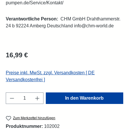
pumpen.de/Service/Kontakt/
Verantwortliche Person:
CHM GmbH Drahthammerstr.
24 b 92224 Amberg Deutschland info@chm-world.de
Regulärer Preis:
16,99 €
Preise inkl. MwSt. zzgl. Versandkosten [ DE
Versandkostenfrei ]
Produkt Anzahl: Gib den gewünschten Wert e
In den Warenkorb
Zum Merkzettel hinzufügen
Produktnummer:
102002