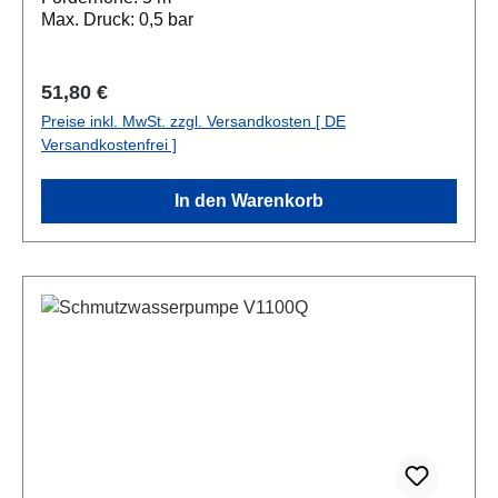
Max. Druck: 0,5 bar
Regulärer Preis:
51,80 €
Preise inkl. MwSt. zzgl. Versandkosten [ DE
Versandkostenfrei ]
In den Warenkorb