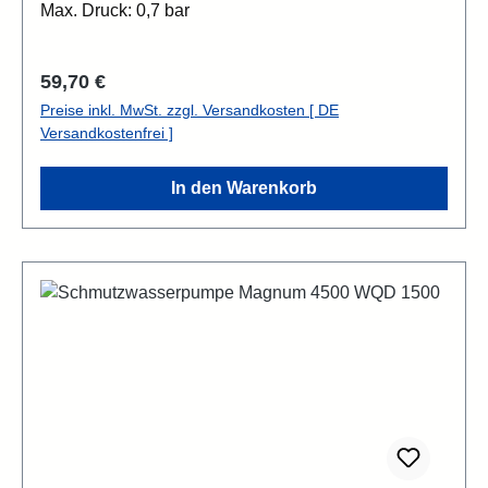
Max. Druck: 0,7 bar
Regulärer Preis:
59,70 €
Preise inkl. MwSt. zzgl. Versandkosten [ DE
Versandkostenfrei ]
In den Warenkorb