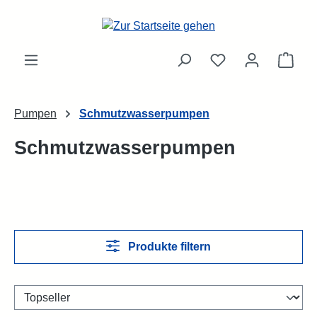
Zum Hauptinhalt springen
Ware
Pumpen
Schmutzwasserpumpen
Schmutzwasserpumpen
Produkte filtern