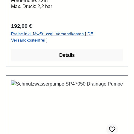
Förderhöhe: 22m
Max. Druck: 2,2 bar
Regulärer Preis:
192,00 €
Preise inkl. MwSt. zzgl. Versandkosten [ DE
Versandkostenfrei ]
Details