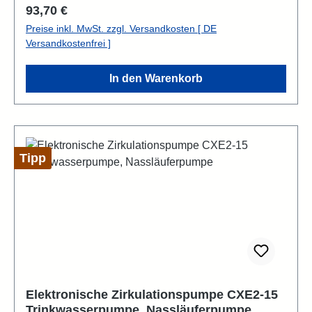
L/min Taggleicher Versand bis 13:00 (Mo-Fr.)
Regulärer Preis:
93,70 €
Deutsche und Englische Bedienungsanleitung
Preise inkl. MwSt. zzgl. Versandkosten [ DE
Versandkostenfrei ]
In den Warenkorb
Tipp
Elektronische Zirkulationspumpe CXE2-15
Trinkwasserpumpe, Nassläuferpumpe