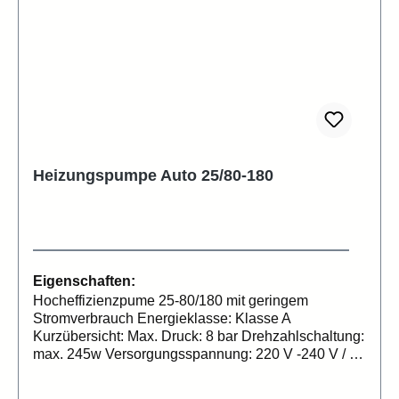
Heizungspumpe Auto 25/80-180
Eigenschaften:
Hocheffizienzpume 25-80/180 mit geringem
Stromverbrauch Energieklasse: Klasse A
Kurzübersicht: Max. Druck: 8 bar Drehzahlschaltung:
max. 245w Versorgungsspannung: 220 V -240 V / 50
Hz Schutzklasse: IP 42 Betriebstemperatur: max.
110°C Max. Förderhöhe: 8m Max. Fördermenge: 115