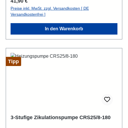
Regulärer Preis:
41,90 €
Preise inkl. MwSt. zzgl. Versandkosten [ DE
Versandkostenfrei ]
In den Warenkorb
Tipp
3-Stufige Zikulationspumpe CRS25/8-180