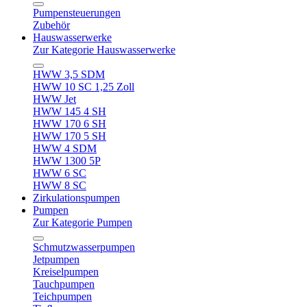
Pumpensteuerungen
Zubehör
Hauswasserwerke
Zur Kategorie Hauswasserwerke
HWW 3,5 SDM
HWW 10 SC 1,25 Zoll
HWW Jet
HWW 145 4 SH
HWW 170 6 SH
HWW 170 5 SH
HWW 4 SDM
HWW 1300 5P
HWW 6 SC
HWW 8 SC
Zirkulationspumpen
Pumpen
Zur Kategorie Pumpen
Schmutzwasserpumpen
Jetpumpen
Kreiselpumpen
Tauchpumpen
Teichpumpen