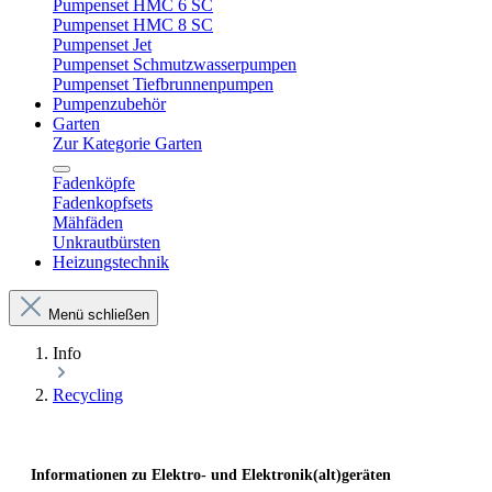
Pumpenset HMC 6 SC
Pumpenset HMC 8 SC
Pumpenset Jet
Pumpenset Schmutzwasserpumpen
Pumpenset Tiefbrunnenpumpen
Pumpenzubehör
Garten
Zur Kategorie Garten
Fadenköpfe
Fadenkopfsets
Mähfäden
Unkrautbürsten
Heizungstechnik
Menü schließen
Info
Recycling
Informationen zu Elektro- und Elektronik(alt)geräten