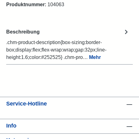
Produktnummer:
104063
Beschreibung
.chm-product-description{box-sizing:border-
box;display:flex;flex-wrap:wrap;gap:32px;line-
height:1.6;color:#252525} .chm-pro…
Mehr
Service-Hotline
Info