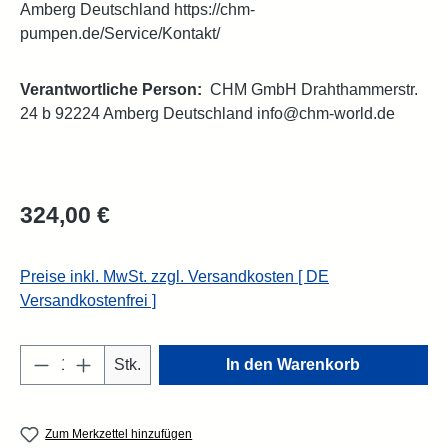
Amberg Deutschland https://chm-
pumpen.de/Service/Kontakt/
Verantwortliche Person:
CHM GmbH Drahthammerstr.
24 b 92224 Amberg Deutschland info@chm-world.de
Regulärer Preis:
324,00 €
Preise inkl. MwSt. zzgl. Versandkosten [ DE
Versandkostenfrei ]
Produkt Anzahl: Gib den gewünschten Wert e
Stk.
In den Warenkorb
Zum Merkzettel hinzufügen