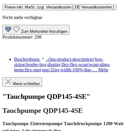
Preise inkl. MwSt. zzgl. Versandkosten [ DE Versandkostenfrei ]
Nicht mehr verfügbar
Zum Merkzettel hinzufügen
Produktnummer:
298
Beschreibung
.chm-product-description{box-
sizing:border-box;display:flex;flex-wrap:wrap;align-
items:flex-start;gap:32px;width:100%;line-…
Mehr
Menü schließen
"Tauchpumpe QDP145-4SE"
Tauchpumpe QDP145-4SE
Tauchpumpe Zisternenpumpe Tauchdruckpumpe 1200 Watt
mit integ. Schwimmerschalter