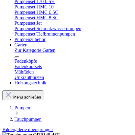
Pumpenset 170 6 SH
Pumpenset HMC 10
Pumpenset HMC 6 SC
Pumpenset HMC 8 SC
Pumpenset Jet
Pumpenset Schmutzwasserpumpen
Pumpenset Tiefbrunnenpumpen
Pumpenzubehör
Garten
Zur Kategorie Garten
Fadenköpfe
Fadenkopfsets
Mähfäden
Unkrautbürsten
Heizungstechnik
Menü schließen
Pumpen
Tauchpumpen
Bildergalerie überspringen