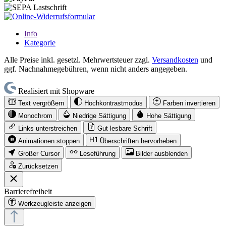
Info
Kategorie
Alle Preise inkl. gesetzl. Mehrwertsteuer zzgl.
Versandkosten
und
ggf. Nachnahmegebühren, wenn nicht anders angegeben.
Realisiert mit Shopware
Text vergrößern
Hochkontrastmodus
Farben invertieren
Monochrom
Niedrige Sättigung
Hohe Sättigung
Links unterstreichen
Gut lesbare Schrift
Animationen stoppen
Überschriften hervorheben
Großer Cursor
Leseführung
Bilder ausblenden
Zurücksetzen
Barrierefreiheit
Werkzeugleiste anzeigen