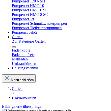
Pumpenset 170 6 SH
Pumpenset HMC 10
Pumpenset HMC 6 SC
Pumpenset HMC 8 SC
Pumpenset Jet
Pumpenset Schmutzwasserpumpen
Pumpenset Tiefbrunnenpumpen
Pumpenzubehör
Garten
Zur Kategorie Garten
Fadenköpfe
Fadenkopfsets
Mähfäden
Unkrautbürsten
Heizungstechnik
Menü schließen
Garten
Unkrautbürsten
Bildergalerie überspringen