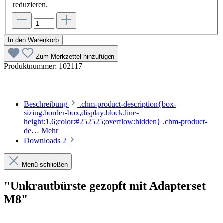
reduzieren.
In den Warenkorb
Zum Merkzettel hinzufügen
Produktnummer:
102117
Beschreibung
.chm-product-description{box-
sizing:border-box;display:block;line-
height:1.6;color:#252525;overflow:hidden} .chm-product-
de…
Mehr
Downloads
2
Menü schließen
"Unkrautbürste gezopft mit Adapterset
M8"