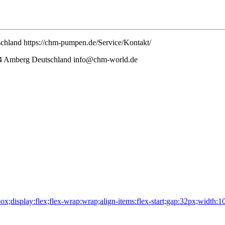
and https://chm-pumpen.de/Service/Kontakt/
Amberg Deutschland info@chm-world.de
ox;display:flex;flex-wrap:wrap;align-items:flex-start;gap:32px;width