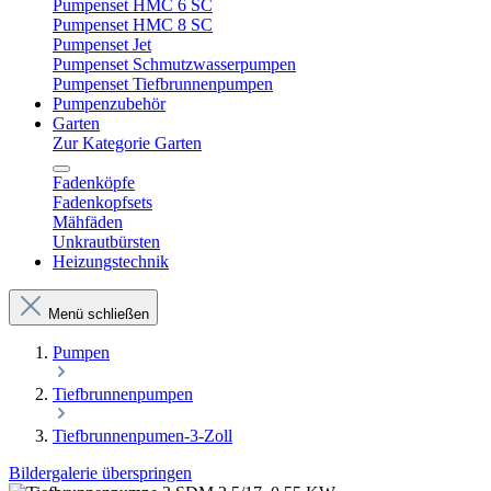
Pumpenset HMC 6 SC
Pumpenset HMC 8 SC
Pumpenset Jet
Pumpenset Schmutzwasserpumpen
Pumpenset Tiefbrunnenpumpen
Pumpenzubehör
Garten
Zur Kategorie Garten
Fadenköpfe
Fadenkopfsets
Mähfäden
Unkrautbürsten
Heizungstechnik
Menü schließen
Pumpen
Tiefbrunnenpumpen
Tiefbrunnenpumen-3-Zoll
Bildergalerie überspringen