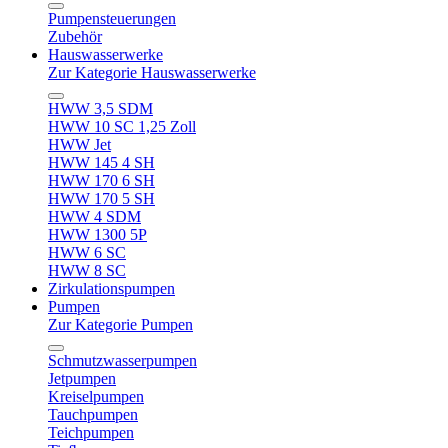
Pumpensteuerungen
Zubehör
Hauswasserwerke
Zur Kategorie Hauswasserwerke
HWW 3,5 SDM
HWW 10 SC 1,25 Zoll
HWW Jet
HWW 145 4 SH
HWW 170 6 SH
HWW 170 5 SH
HWW 4 SDM
HWW 1300 5P
HWW 6 SC
HWW 8 SC
Zirkulationspumpen
Pumpen
Zur Kategorie Pumpen
Schmutzwasserpumpen
Jetpumpen
Kreiselpumpen
Tauchpumpen
Teichpumpen