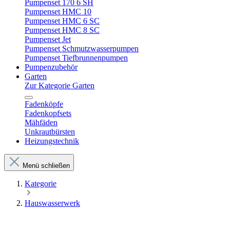
Pumpenset 170 6 SH
Pumpenset HMC 10
Pumpenset HMC 6 SC
Pumpenset HMC 8 SC
Pumpenset Jet
Pumpenset Schmutzwasserpumpen
Pumpenset Tiefbrunnenpumpen
Pumpenzubehör
Garten
Zur Kategorie Garten
Fadenköpfe
Fadenkopfsets
Mähfäden
Unkrautbürsten
Heizungstechnik
Menü schließen
Kategorie
Hauswasserwerk